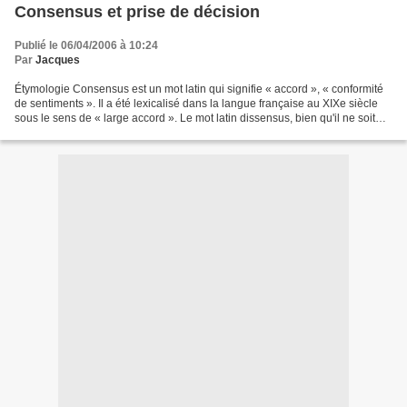
Consensus et prise de décision
Publié le 06/04/2006 à 10:24
Par
Jacques
Étymologie Consensus est un mot latin qui signifie « accord », « conformité
de sentiments ». Il a été lexicalisé dans la langue française au XIXe siècle
sous le sens de « large accord ». Le mot latin dissensus, bien qu'il ne soit
pas lexicalisé en français...