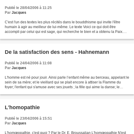
Publié le 28/04/2006 à 11:25
Par
Jacques
C'est l'un des textes les plus récités dans le bouddhisme qui invite l'être
humain à agir au meilleur de lui-même. Le texte Voici ce qui doit être
accompli par celui qui est sage, qui recherche le bien et a obtenu la Paix.
Qu'il soit appliqué, droit,...
De la satisfaction des sens - Hahnemann
Publié le 24/04/2006 à 11:08
Par
Jacques
L'homme est né pour jouir. Ainsi parle l’enfant même au berceau, appelant le
sein de sa mère; et le vieillard qui se plait encore à attiser la Flamme du
foyer; l'enfant qui s'amuse avec ses jouets ; la fille qui aime la danse; le
jeune homme qui aime...
L'homopathie
Publié le 23/04/2006 à 15:51
Par
Jacques
L'homœopathie, c'est quoi ? Par le Dr. E. Broussalian L'homœopathie N'est