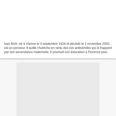
Ivan Illich, né à Vienne le 4 septembre 1926 et décédé le 2 novembre 2002,
est un penseur. Il quitte l'Autriche en vertu des lois antisémites qui le frappent
par son ascendance maternelle. Il poursuit son éducation à Florence puis
étudie la théologie...