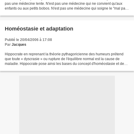
pas une médecine lente. N'est pas une médecine qui ne convient qu'aux
enfants ou aux petits bobos. N'est pas une médecine qui soigne le "mal par
le mal". N'est pas une médecine...
Homéostasie et adaptation
Publié le 20/04/2006 à 17:08
Par
Jacques
Hippocrate en reprenant la théorie pythagoricienne des humeurs prétend
que toute « dyscrasie » ou rupture de l'équilibre normal est la cause de
maladie. Hippocrate pose ainsi les bases du concept d'homéostasie et des
conséquences de son dépassement. Scientifiquement...