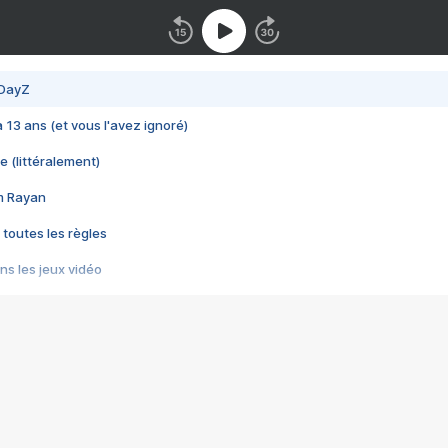
 DayZ
 a 13 ans (et vous l'avez ignoré)
e (littéralement)
im Rayan
 toutes les règles
s les jeux vidéo
us choquant de Rockstar ? - Le scandale BULLY
e plus moche de Steam
du RÊVE tourne au CAUCHEMAR
pendant 8 heures