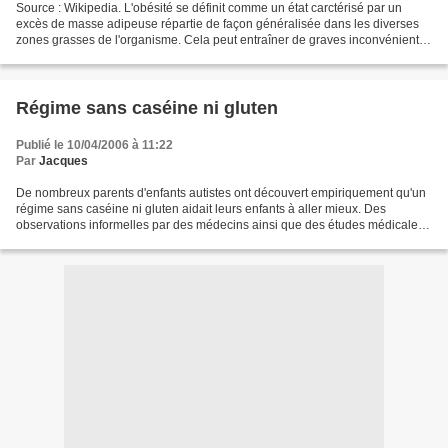
Source : Wikipedia. L'obésité se définit comme un état carctérisé par un
excès de masse adipeuse répartie de façon généralisée dans les diverses
zones grasses de l'organisme. Cela peut entraîner de graves inconvénients
pour la santé. Définition Les graisses...
Régime sans caséine ni gluten
Publié le 10/04/2006 à 11:22
Par
Jacques
De nombreux parents d'enfants autistes ont découvert empiriquement qu'un
régime sans caséine ni gluten aidait leurs enfants à aller mieux. Des
observations informelles par des médecins ainsi que des études médicales
plus suivies semblent confirmer que...