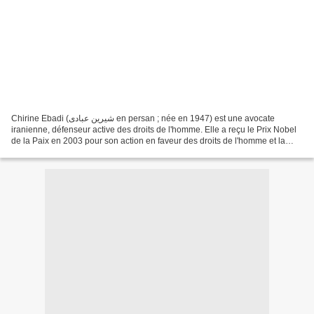
Chirine Ebadi (شیرین عبادی en persan ; née en 1947) est une avocate
iranienne, défenseur active des droits de l'homme. Elle a reçu le Prix Nobel
de la Paix en 2003 pour son action en faveur des droits de l'homme et la
démocratie. C'est la première femme...