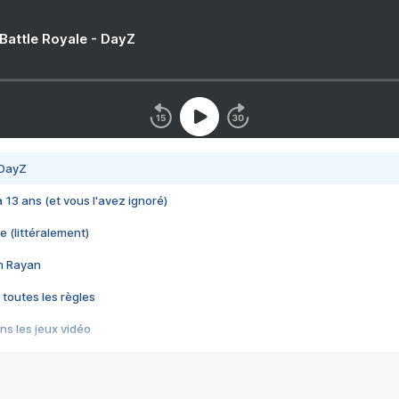
 Battle Royale - DayZ
 DayZ
 a 13 ans (et vous l'avez ignoré)
e (littéralement)
im Rayan
 toutes les règles
s les jeux vidéo
us choquant de Rockstar ? - Le scandale BULLY
e plus moche de Steam