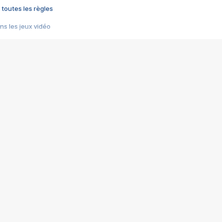
 toutes les règles
s les jeux vidéo
us choquant de Rockstar ? - Le scandale BULLY
e plus moche de Steam
du RÊVE tourne au CAUCHEMAR
pendant 8 heures
it… à tort
umiliés par un jeu vidéo
ire - Final Fantasy 8
ti un empire - Age of Empires
story DOFUS
tard, il crée l'un des pires jeux de tous les temps, MindsEye.