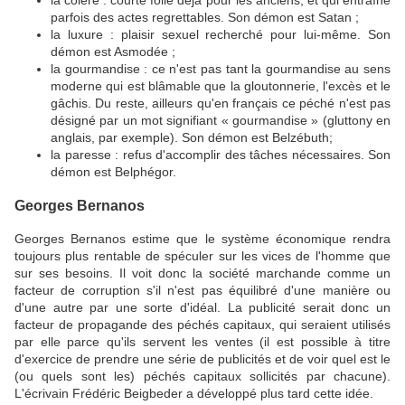
la colère : courte folie déjà pour les anciens, et qui entraîne
parfois des actes regrettables. Son démon est Satan ;
la luxure : plaisir sexuel recherché pour lui-même. Son
démon est Asmodée ;
la gourmandise : ce n'est pas tant la gourmandise au sens
moderne qui est blâmable que la gloutonnerie, l'excès et le
gâchis. Du reste, ailleurs qu'en français ce péché n'est pas
désigné par un mot signifiant « gourmandise » (gluttony en
anglais, par exemple). Son démon est Belzébuth;
la paresse : refus d'accomplir des tâches nécessaires. Son
démon est Belphégor.
Georges Bernanos
Georges Bernanos estime que le système économique rendra
toujours plus rentable de spéculer sur les vices de l'homme que
sur ses besoins. Il voit donc la société marchande comme un
facteur de corruption s'il n'est pas équilibré d'une manière ou
d'une autre par une sorte d'idéal. La publicité serait donc un
facteur de propagande des péchés capitaux, qui seraient utilisés
par elle parce qu'ils servent les ventes (il est possible à titre
d'exercice de prendre une série de publicités et de voir quel est le
(ou quels sont les) péchés capitaux sollicités par chacune).
L'écrivain Frédéric Beigbeder a développé plus tard cette idée.