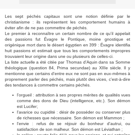
Les sept péchés capitaux sont une notion définie par le
christianisme : ils représentent les comportement humains à
éviter afin de ne pas commettre de péchés.
Le premier à reconnaître un certain nombre de ce qu'il appelait
des passions fut Évagre le Pontique, moine gnostique et
origénique mort dans le désert égyptien en 399 : Évagre identifia
huit passions et estimait que tous les comportements impropres
trouvaient leur origine dans une ou plusieurs de celles-ci.
La liste actuelle a été citée par Thomas d'Aquin dans sa Somme
théologique (question 84, Prima secundae) au XIIIe siècle. Il y
mentionne que certains d'entre eux ne sont pas en eux-mêmes à
proprement parler des péchés, mais plutôt des vices, c'est-à-dire
des tendances à commettre certains péchés.
l'orgueil : attribution à ses propres mérites de qualités vues
comme des dons de Dieu (intelligence, etc.). Son démon
est Lucifer;
l'avarice ou cupidité : désir de posséder ou conserver plus
de richesses que nécessaire. Son démon est Mammon ;
l'envie : refus de se réjouir du bonheur d'autrui, ou
satisfaction de son malheur. Son démon est Léviathan ;