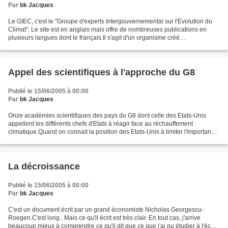
Par
bk Jacques
Le GIEC, c'est le "Groupe d'experts Intergouvernemental sur l'Evolution du
Climat". Le site est en anglais mais offre de nombreuses publications en
plusieurs langues dont le français.Il s'agit d'un organisme créé
conjointement par l'OMM (Organisation...
Appel des scientifiques à l'approche du G8
Publié le 15/06/2005 à 00:00
Par
bk Jacques
Onze académies scientifiques des pays du G8 dont celle des Etats-Unis
appellent les différents chefs d'Etats à réagir face au réchauffement
climatique.Quand on connait la position des Etats-Unis à limiter l'importance
du réchauffement climatique, refusant...
La décroissance
Publié le 15/06/2005 à 00:00
Par
bk Jacques
C'est un document écrit par un grand économiste Nicholas Georgescu-
Roegen.C'est long.. Mais ce qu'il écrit est très clair. En tout cas, j'arrive
beaucoup mieux à comprendre ce qu'il dit que ce que j'ai pu étudier à l'école