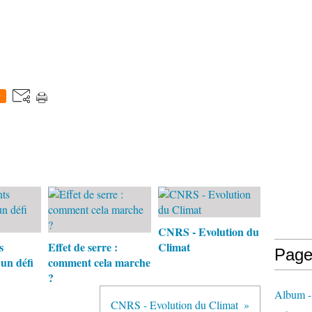
0
CNRS - Evolution du
s
Effet de serre :
Climat
Page
 un défi
comment cela marche
?
Album 
CNRS - Evolution du Climat