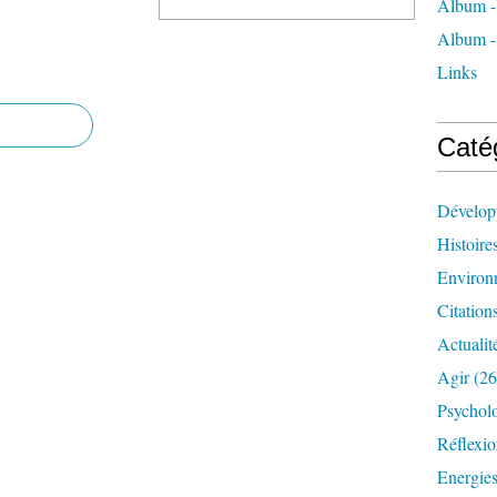
Album -
Album -
Links
Caté
Dévelop
Histoire
Environ
Citation
Actualit
Agir
(26
Psychol
Réflexio
Energie