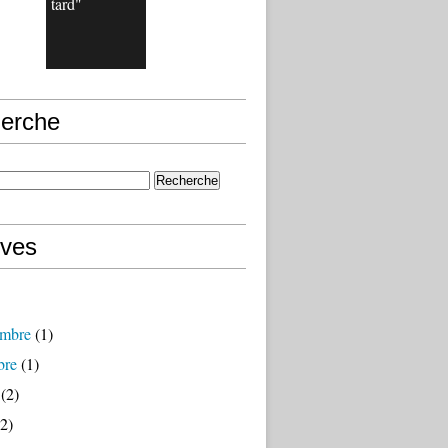
tard"
erche
ives
mbre
(1)
bre
(1)
(2)
2)