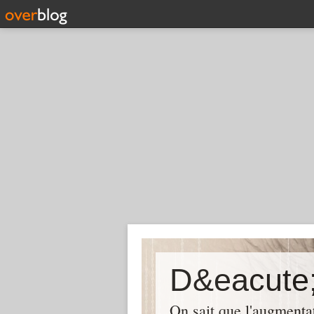
D&eacute;
On sait que l'augmentat