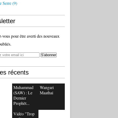
e Serre
(9)
letter
vous pour être averti des nouveaux
publiés.
les récents
Muhammad
Wangari
(SAW) : Le
Maathai
Dernier
Prophèt...
Vidéo "Trop