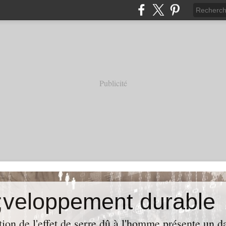
Publicité
veloppement durable
ion de l'effet de serre dû à l'homme présente un da