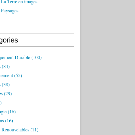
 La Terre en images
 Paysages
gories
pement Durable
(100)
s
(84)
nement
(55)
s
(38)
és
(29)
)
ogie
(16)
ns
(16)
s Renouvelables
(11)