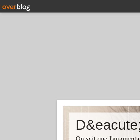
D&eacute;
On sait que l'augmentat