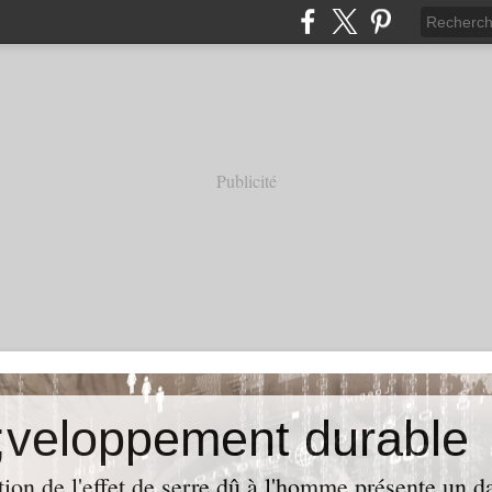
Publicité
veloppement durable
ion de l'effet de serre dû à l'homme présente un da