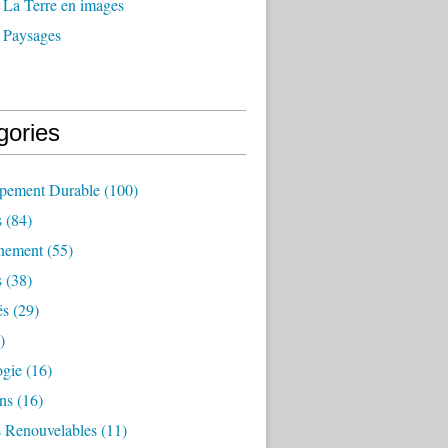
 La Terre en images
 Paysages
gories
pement Durable
(100)
s
(84)
nement
(55)
s
(38)
és
(29)
)
ogie
(16)
ns
(16)
s Renouvelables
(11)