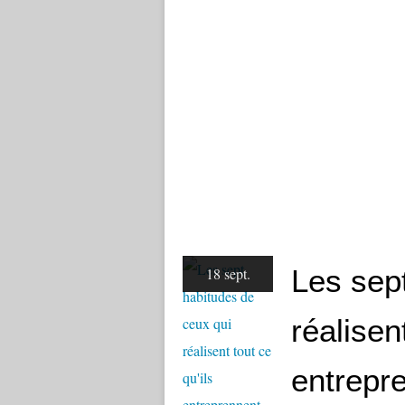
Les sep
18 sept.
réalisent
entrepr