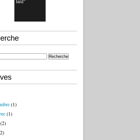
tard"
erche
ives
mbre
(1)
bre
(1)
(2)
2)