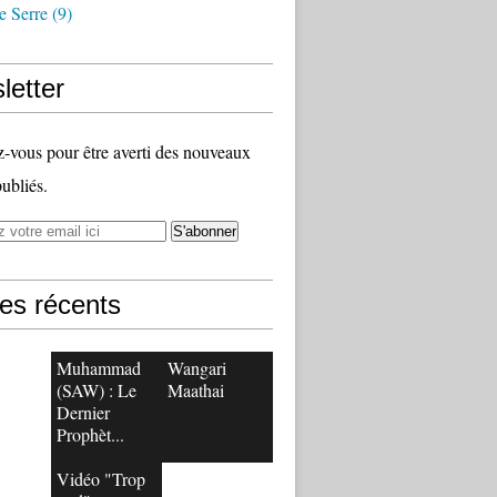
e Serre
(9)
letter
vous pour être averti des nouveaux
publiés.
les récents
Muhammad
Wangari
(SAW) : Le
Maathai
Dernier
Prophèt...
Vidéo "Trop