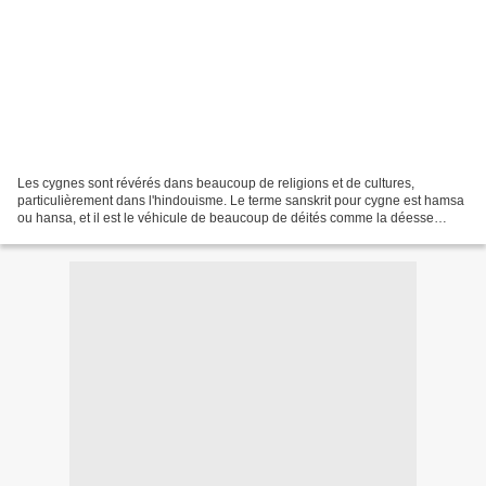
Les cygnes sont révérés dans beaucoup de religions et de cultures,
particulièrement dans l'hindouisme. Le terme sanskrit pour cygne est hamsa
ou hansa, et il est le véhicule de beaucoup de déités comme la déesse
Saraswati. Il est mentionné plusieurs fois...