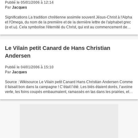
Publié le 05/01/2006 à 12:14
Par
Jacques
Significations La tradition chrétienne assimile souvent Jésus-Christ à l'Alpha
et l'Omega, du nom de la première et de la dernière lettre de l'alphabet grec
(α et ω). Cela symbolise l'éternité du Christ, qui est au commencement de
tout ; on peut songer...
Le Vilain petit Canard de Hans Christian
Andersen
Publié le 04/01/2006 à 15:10
Par
Jacques
Source : Wikisource Le Vilain petit Canard Hans Christian Andersen Comme
il faisait bon dans la campagne ! C’était l’été. Les blés étaient dorés, l’avoine
verte, les foins coupés embaumaient, ramassés en tas dans les prairies, et
une cigogne marchait...