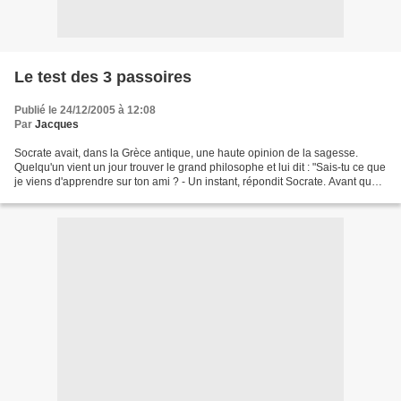
Le test des 3 passoires
Publié le 24/12/2005 à 12:08
Par
Jacques
Socrate avait, dans la Grèce antique, une haute opinion de la sagesse.
Quelqu'un vient un jour trouver le grand philosophe et lui dit : "Sais-tu ce que
je viens d'apprendre sur ton ami ? - Un instant, répondit Socrate. Avant que
tu me racontes, j'aimerais...