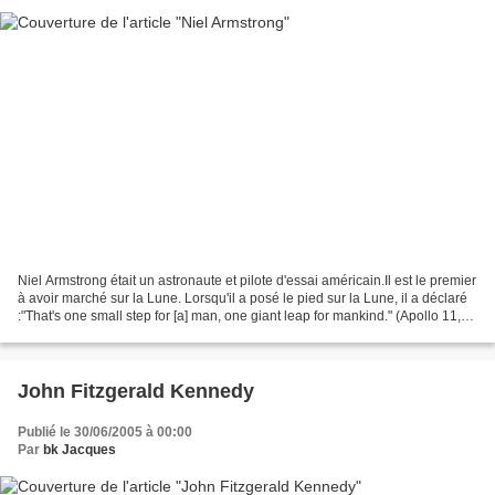
Niel Armstrong était un astronaute et pilote d'essai américain.Il est le premier
à avoir marché sur la Lune. Lorsqu'il a posé le pied sur la Lune, il a déclaré
:"That's one small step for [a] man, one giant leap for mankind." (Apollo 11,
20 juillet 1969).Le...
John Fitzgerald Kennedy
Publié le 30/06/2005 à 00:00
Par
bk Jacques