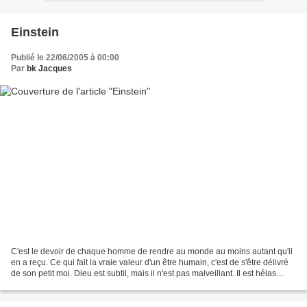
Einstein
Publié le 22/06/2005 à 00:00
Par
bk Jacques
C'est le devoir de chaque homme de rendre au monde au moins autant qu'il
en a reçu. Ce qui fait la vraie valeur d'un être humain, c'est de s'être délivré
de son petit moi. Dieu est subtil, mais il n'est pas malveillant. Il est hélas
devenu évident aujourd'hui...