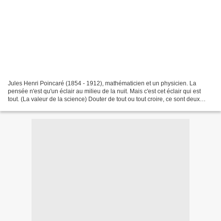
Jules Henri Poincaré (1854 - 1912), mathématicien et un physicien. La
pensée n'est qu'un éclair au milieu de la nuit. Mais c'est cet éclair qui est
tout. (La valeur de la science) Douter de tout ou tout croire, ce sont deux
solutions également commodes,...