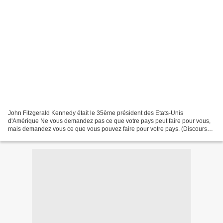
John Fitzgerald Kennedy était le 35ème président des Etats-Unis
d'Amérique Ne vous demandez pas ce que votre pays peut faire pour vous,
mais demandez vous ce que vous pouvez faire pour votre pays. (Discours
d'investiture, 20 janvier 1961) Si la société...