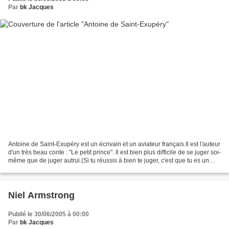
Par
bk Jacques
Antoine de Saint-Exupéry est un écrivain et un aviateur français.Il est l'auteur
d'un très beau conte : "Le petit prince". Il est bien plus difficile de se juger soi-
même que de juger autrui.(Si tu réussis à bien te juger, c'est que tu es un
véritable...
Niel Armstrong
Publié le 30/06/2005 à 00:00
Par
bk Jacques