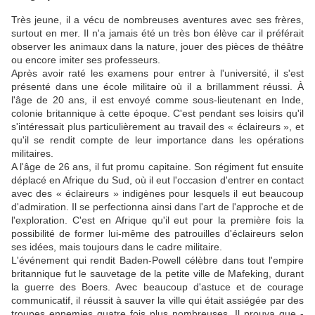
Très jeune, il a vécu de nombreuses aventures avec ses frères,
surtout en mer. Il n'a jamais été un très bon élève car il préférait
observer les animaux dans la nature, jouer des pièces de théâtre
ou encore imiter ses professeurs.
Après avoir raté les examens pour entrer à l'université, il s'est
présenté dans une école militaire où il a brillamment réussi. À
l'âge de 20 ans, il est envoyé comme sous-lieutenant en Inde,
colonie britannique à cette époque. C'est pendant ses loisirs qu'il
s'intéressait plus particulièrement au travail des « éclaireurs », et
qu'il se rendit compte de leur importance dans les opérations
militaires.
A l'âge de 26 ans, il fut promu capitaine. Son régiment fut ensuite
déplacé en Afrique du Sud, où il eut l'occasion d'entrer en contact
avec des « éclaireurs » indigènes pour lesquels il eut beaucoup
d'admiration. Il se perfectionna ainsi dans l'art de l'approche et de
l'exploration. C'est en Afrique qu'il eut pour la première fois la
possibilité de former lui-même des patrouilles d'éclaireurs selon
ses idées, mais toujours dans le cadre militaire.
L'événement qui rendit Baden-Powell célèbre dans tout l'empire
britannique fut le sauvetage de la petite ville de Mafeking, durant
la guerre des Boers. Avec beaucoup d'astuce et de courage
communicatif, il réussit à sauver la ville qui était assiégée par des
troupes ennemies quatre fois plus nombreuses. Il prouva que -