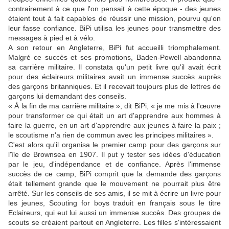
contrairement à ce que l'on pensait à cette époque - des jeunes
étaient tout à fait capables de réussir une mission, pourvu qu'on
leur fasse confiance. BiPi utilisa les jeunes pour transmettre des
messages à pied et à vélo.
A son retour en Angleterre, BiPi fut accueilli triomphalement.
Malgré ce succès et ses promotions, Baden-Powell abandonna
sa carrière militaire. Il constata qu'un petit livre qu'il avait écrit
pour des éclaireurs militaires avait un immense succès auprès
des garçons britanniques. Et il recevait toujours plus de lettres de
garçons lui demandant des conseils.
« À la fin de ma carrière militaire », dit BiPi, « je me mis à l'œuvre
pour transformer ce qui était un art d'apprendre aux hommes à
faire la guerre, en un art d'apprendre aux jeunes à faire la paix ;
le scoutisme n'a rien de commun avec les principes militaires ».
C'est alors qu'il organisa le premier camp pour des garçons sur
l'île de Brownsea en 1907. Il put y tester ses idées d'éducation
par le jeu, d'indépendance et de confiance. Après l'immense
succès de ce camp, BiPi comprit que la demande des garçons
était tellement grande que le mouvement ne pourrait plus être
arrêté. Sur les conseils de ses amis, il se mit à écrire un livre pour
les jeunes, Scouting for boys traduit en français sous le titre
Eclaireurs, qui eut lui aussi un immense succès. Des groupes de
scouts se créaient partout en Angleterre. Les filles s'intéressaient