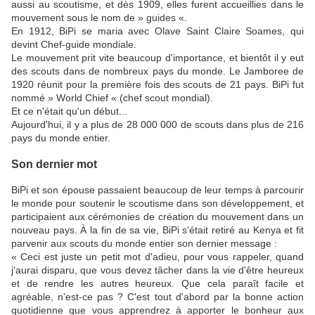
aussi au scoutisme, et dès 1909, elles furent accueillies dans le
mouvement sous le nom de » guides «.
En 1912, BiPi se maria avec Olave Saint Claire Soames, qui
devint Chef-guide mondiale.
Le mouvement prit vite beaucoup d'importance, et bientôt il y eut
des scouts dans de nombreux pays du monde. Le Jamboree de
1920 réunit pour la première fois des scouts de 21 pays. BiPi fut
nommé » World Chief « (chef scout mondial).
Et ce n'était qu'un début...
Aujourd'hui, il y a plus de 28 000 000 de scouts dans plus de 216
pays du monde entier.
Son dernier mot
BiPi et son épouse passaient beaucoup de leur temps à parcourir
le monde pour soutenir le scoutisme dans son développement, et
participaient aux cérémonies de création du mouvement dans un
nouveau pays. À la fin de sa vie, BiPi s'était retiré au Kenya et fit
parvenir aux scouts du monde entier son dernier message :
« Ceci est juste un petit mot d'adieu, pour vous rappeler, quand
j'aurai disparu, que vous devez tâcher dans la vie d'être heureux
et de rendre les autres heureux. Que cela paraît facile et
agréable, n'est-ce pas ? C'est tout d'abord par la bonne action
quotidienne que vous apprendrez à apporter le bonheur aux