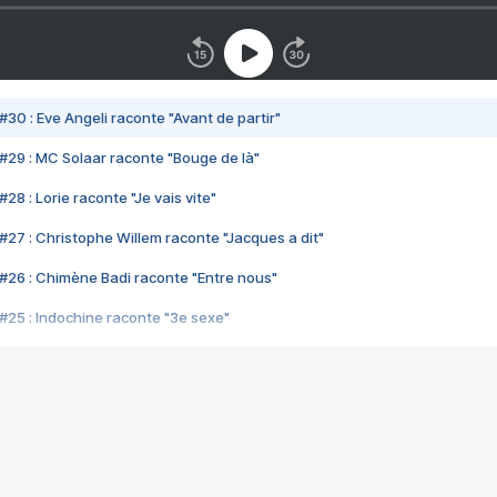
#30 : Eve Angeli raconte "Avant de partir"
#29 : MC Solaar raconte "Bouge de là"
28 : Lorie raconte "Je vais vite"
#27 : Christophe Willem raconte "Jacques a dit"
#26 : Chimène Badi raconte "Entre nous"
#25 : Indochine raconte "3e sexe"
#24 : Zaho raconte "C'est chelou"
#23 : Patrick Bruel raconte "Au café des délices"
#22 : Kyo raconte "Le chemin"
#21 : Nolwenn Leroy raconte "Cassé"