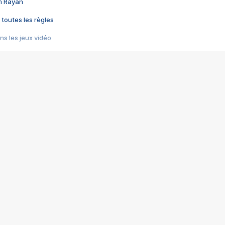
im Rayan
 toutes les règles
s les jeux vidéo
us choquant de Rockstar ? - Le scandale BULLY
e plus moche de Steam
du RÊVE tourne au CAUCHEMAR
pendant 8 heures
it… à tort
umiliés par un jeu vidéo
ire - Final Fantasy 8
ti un empire - Age of Empires
story DOFUS
tard, il crée l'un des pires jeux de tous les temps, MindsEye.