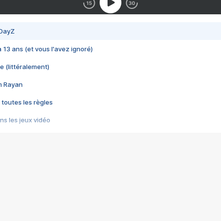
 DayZ
 a 13 ans (et vous l'avez ignoré)
e (littéralement)
im Rayan
 toutes les règles
s les jeux vidéo
us choquant de Rockstar ? - Le scandale BULLY
e plus moche de Steam
du RÊVE tourne au CAUCHEMAR
pendant 8 heures
it… à tort