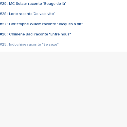
#29 : MC Solaar raconte "Bouge de là"
28 : Lorie raconte "Je vais vite"
#27 : Christophe Willem raconte "Jacques a dit"
#26 : Chimène Badi raconte "Entre nous"
#25 : Indochine raconte "3e sexe"
#24 : Zaho raconte "C'est chelou"
#23 : Patrick Bruel raconte "Au café des délices"
#22 : Kyo raconte "Le chemin"
#21 : Nolwenn Leroy raconte "Cassé"
#20 : Patrick Hernandez raconte "Born to be alive"
#19 : Lorie raconte "Près de moi"
#18 : Michael Jones raconte "A nos actes manqués" (avec Jean-Jacque
#17 : Khaled raconte "Aïcha"