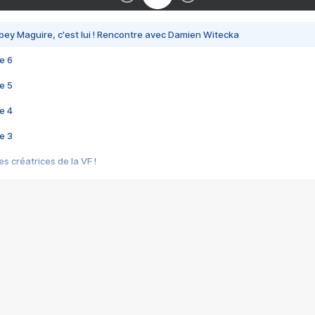
bey Maguire, c'est lui ! Rencontre avec Damien Witecka
e 6
e 5
e 4
e 3
s créatrices de la VF !
e 2
e 1
e Mektoub My Love arrive enfin ! Rencontre avec Shaïn Boumedine et Sal
i : après Toni en famille
elle réalise le bouleversant Dites lui que je l'aime
ais ! Rencontre autour de Vie privée de Rebecca Zlotowski