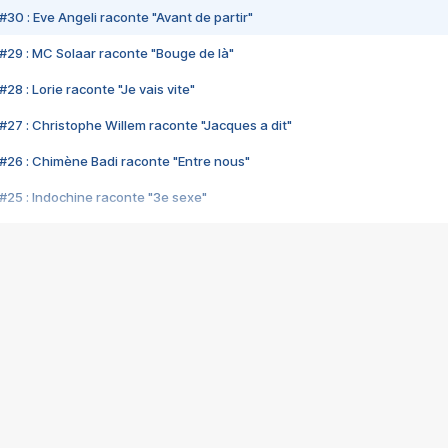
#30 : Eve Angeli raconte "Avant de partir"
#29 : MC Solaar raconte "Bouge de là"
28 : Lorie raconte "Je vais vite"
#27 : Christophe Willem raconte "Jacques a dit"
#26 : Chimène Badi raconte "Entre nous"
#25 : Indochine raconte "3e sexe"
#24 : Zaho raconte "C'est chelou"
#23 : Patrick Bruel raconte "Au café des délices"
#22 : Kyo raconte "Le chemin"
#21 : Nolwenn Leroy raconte "Cassé"
#20 : Patrick Hernandez raconte "Born to be alive"
#19 : Lorie raconte "Près de moi"