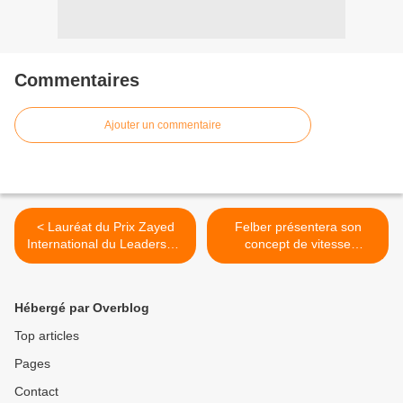
Commentaires
Ajouter un commentaire
< Lauréat du Prix Zayed
Felber présentera son
International du Leadership
concept de vitesse
mondial pour
approchant la vitesse de la
l'Environnement, Kofi
lumière >
Annan appelle à une action
Hébergé par Overblog
urgente face aux
chagements climatiques
Top articles
Pages
Contact