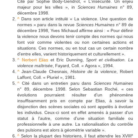
Cité par Sophie Body-Gendrot, « L'insécurité. Un enjeu
majeur pour les villes », in
Sciences Humaines
n° 89,
décembre 1998.
^
Dans son article intitulé « La violence. Une question de
normes » paru dans la revue
Sciences Humaines
n° 89 de
décembre 1998, Yves Michaud affirme ainsi : « Pour définir
la violence nous devons tenir compte des normes qui nous
font voir comme violentes ou non certaines actions et
situations. Ces normes, ou en tout cas un certain nombre
d'entre elles, varient historiquement et culturellement ».
^
Norbert Elias
et Eric Dunning,
Sport et civilisation. La
violence maîtrisée
, Fayard, Coll. « Agora », 1994.
^
Jean-Claude Chesnais,
Histoire de la violence
, Robert
Laffont, Coll. « Pluriel », 1981.
^
Cité dans un entretien paru dans
Sciences Humaines
n° 89, décembre 1998. Selon Sebastian Roché, « ces
évolutions pourraient résulter d'un phénomène
insuffisamment pris en compte par Elias, à savoir la
disjonction des scènes sociales où sont appelés à évoluer
les individus. Ceux-ci sont en effet amenés à passer d'un
statut à l'autre, comme d'une situation familiale ou
professionnelle à une autre. La rationalisation du contrôle
des pulsions est alors à géométrie variable ».
^
Selon la plupart des historiens, il faut attendre les XVIII
e