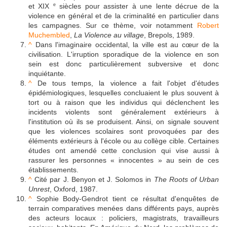
et XIX
siècles pour assister à une lente décrue de la
e
violence en général et de la criminalité en particulier dans
les campagnes. Sur ce thème, voir notamment
Robert
Muchembled
,
La Violence au village
, Brepols, 1989.
^
Dans l'imaginaire occidental, la ville est au cœur de la
civilisation. L'irruption sporadique de la violence en son
sein est donc particulièrement subversive et donc
inquiétante.
^
De tous temps, la violence a fait l'objet d'études
épidémiologiques, lesquelles concluaient le plus souvent à
tort ou à raison que les individus qui déclenchent les
incidents violents sont généralement extérieurs à
l'institution où ils se produisent. Ainsi, on signale souvent
que les violences scolaires sont provoquées par des
éléments extérieurs à l'école ou au collège cible. Certaines
études ont amendé cette conclusion qui vise aussi à
rassurer les personnes « innocentes » au sein de ces
établissements.
^
Cité par J. Benyon et J. Solomos in
The Roots of Urban
Unrest
, Oxford, 1987.
^
Sophie Body-Gendrot tient ce résultat d'enquêtes de
terrain comparatives menées dans différents pays, auprès
des acteurs locaux : policiers, magistrats, travailleurs