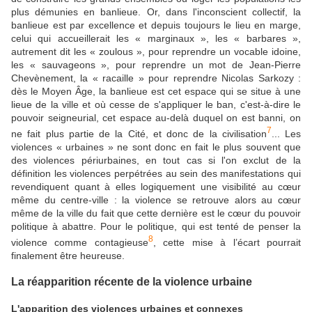
plus démunies en banlieue. Or, dans l'inconscient collectif, la
banlieue est par excellence et depuis toujours le lieu en marge,
celui qui accueillerait les « marginaux », les « barbares »,
autrement dit les « zoulous », pour reprendre un vocable idoine,
les « sauvageons », pour reprendre un mot de Jean-Pierre
Chevènement, la « racaille » pour reprendre Nicolas Sarkozy :
dès le Moyen Âge, la banlieue est cet espace qui se situe à une
lieue de la ville et où cesse de s'appliquer le ban, c'est-à-dire le
pouvoir seigneurial, cet espace au-delà duquel on est banni, on
7
ne fait plus partie de la Cité, et donc de la civilisation
... Les
violences « urbaines » ne sont donc en fait le plus souvent que
des violences périurbaines, en tout cas si l'on exclut de la
définition les violences perpétrées au sein des manifestations qui
revendiquent quant à elles logiquement une visibilité au cœur
même du centre-ville : la violence se retrouve alors au cœur
même de la ville du fait que cette dernière est le cœur du pouvoir
politique à abattre. Pour le politique, qui est tenté de penser la
8
violence comme contagieuse
, cette mise à l’écart pourrait
finalement être heureuse.
La réapparition récente de la violence urbaine
L'apparition des violences urbaines et connexes