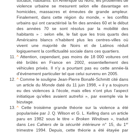
sociaux, habitants. En Amérique du Nord, les problèmes de
violence urbaine se mesurent selon elle davantage en
homicides, massacres et émeutes de grande ampleur.
Finalement, dans cette région du monde, « les conflits
urbains qui ont caractérisé la fin des années 60 et le début
des années 70 se sont résolus par la mobilité des
habitants » : selon elle, le fait que les trois quarts des
Américains blancs n'habitent plus les centres-villes où
vivent une majorité de Noirs et de Latinos réduit
logiquement la conflictualité sociale dans ces quartiers.
^
Attention, cependant, pas moins de 18 000 voitures ont
été brûlés en France en 2002, essentiellement des
véhicules privés. Il n'y a pourtant pas eu cette année-là
d'événement particulier tel que celui survenu en 2005.
^
Comme le souligne Jean-Pierre Bonafé-Schmitt cité dans
un article du
Monde
daté du 11 juin 1998, « il y a toujours
eu des violences à l'école, mais elles n'ont plus l'aspect
initiatique qu'elles avaient autrefoi », par exemple via le
bizutage.
^
Cette troisième grande théorie sur la violence a été
popularisée par J. Q. Wilson et G. L. Kelling dans un article
paru en 1982 sous le titre «
Broken Windows
», traduit
dans
Les Cahiers de la sécurité intérieure
n° 15, du 1
er
trimestre 1994. Depuis, cette théorie a été étayée par