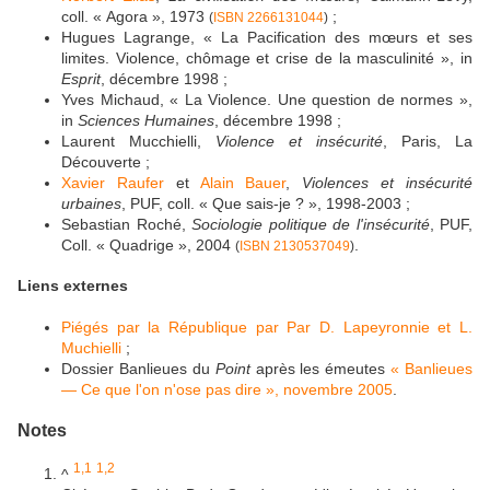
coll. « Agora », 1973
;
(
ISBN 2266131044
)
Hugues Lagrange, « La Pacification des mœurs et ses
limites. Violence, chômage et crise de la masculinité », in
Esprit
, décembre 1998 ;
Yves Michaud, « La Violence. Une question de normes »,
in
Sciences Humaines
, décembre 1998 ;
Laurent Mucchielli,
Violence et insécurité
, Paris, La
Découverte ;
Xavier Raufer
et
Alain Bauer
,
Violences et insécurité
urbaines
, PUF, coll. « Que sais-je ? », 1998-2003 ;
Sebastian Roché,
Sociologie politique de l'insécurité
, PUF,
Coll. « Quadrige », 2004
.
(
ISBN 2130537049
)
Liens externes
Piégés par la République par Par D. Lapeyronnie et L.
Muchielli
;
Dossier Banlieues du
Point
après les émeutes
« Banlieues
— Ce que l'on n'ose pas dire », novembre 2005
.
Notes
1,1
1,2
^