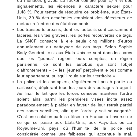
ou menaces graves. Le racket compte pour 2,44 % des
signalements, les violences à caractère sexuel pour
1,48 %. Pour tenter de résoudre ce problème, aux États-
Unis, 39 % des académies emploient des détecteurs de
métaux à l'entrée des établissements.
Les transports urbains, dont les fauteuils sont couramment
lacérés, les vites gravées, les portes recouvertes de tags.
La SNCF consacre à elle seule cinq millions d'euros
annuellement au nettoyage de ces tags. Selon Sophie
Body-Gendrot, « si aux États-Unis ce sont dans les parcs
que les "jeunes" règlent leurs comptes, en région
parisienne, ce sont les autobus qui sont l'objet
d'affrontements » : « les "jeunes" perçoivent le bus comme
leur appartenant, puisqu'il roule sur leur territoire ».
La police et les pompiers, régulièrement pris à partie ou
caillassés, déplorant tous les jours des outrages à agent.
Au final, le fait que les forces censées maintenir l'ordre
soient ainsi parmi les premières visées incite assez
paradoxalement à plaider en faveur de leur retrait partiel
des zones sensibles, afin que l'ordre y soit sauvegardé.
C'est une solution parfois utilisée en France, à l'inverse de
ce qui se passe aux États-Unis, aux Pays-Bas ou au
Royaume-Uni, pays où l'humilité de la police est
considérée comme une faiblesse qui accentue le mal.