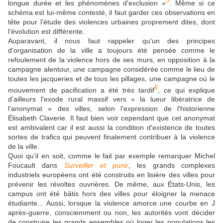
5
longue durée et les phénomènes d'exclusion »
. Même si ce
schéma est lui-même contesté, il faut garder ces observations en
tête pour l'étude des violences urbaines proprement dites, dont
l'évolution est différente.
Auparavant, il nous faut rappeler qu'un des principes
d'organisation de la ville a toujours été pensée comme le
refoulement de la violence hors de ses murs, en opposition à la
campagne alentour, une campagne considérée comme le lieu de
toutes les jacqueries et de tous les pillages, une campagne où le
6
mouvement de pacification a été très tardif
, ce qui explique
d'ailleurs l'exode rural massif vers « la lueur libératrice de
l'anonymat » des villes, selon l'expression de l'historienne
Élisabeth Claverie. Il faut bien voir cependant que cet anonymat
est ambivalent car il est aussi la condition d'existence de toutes
sortes de trafics qui peuvent finalement contribuer à la violence
de la ville.
Quoi qu’il en soit, comme le fait par exemple remarquer Michel
Foucault dans
Surveiller et punir
, les grands complexes
industriels européens ont été construits en lisière des villes pour
prévenir les révoltes ouvrières. De même, aux États-Unis, les
campus ont été bâtis hors des villes pour éloigner la menace
étudiante... Aussi, lorsque la violence amorce une courbe en J
après-guerre, consciemment ou non, les autorités vont décider
de construire les grands ensembles où loger les populations les