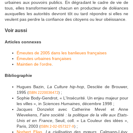
urbaines aux pouvoirs publics. En dégradant le cadre de vie de
tous, elles transformeraient chacun en producteur de doléances
auxquelles les autorités devront tôt ou tard répondre si elles ne
veulent pas perdre la confiance des citoyens ou leur obéissance.
Voir aussi
Articles connexes
Émeutes de 2005 dans les banlieues françaises
Émeutes urbaines françaises
Maintien de l'ordre
.
Bibliographie
Hugues Bazin,
La Culture hip-hop
, Desclée de Brouwer,
1995
;
(
ISBN 2220036472
)
Sophie Body-Gendrot, « L'Insécurité. Un enjeu majeur pour
les villes », in
Sciences Humaines
, décembre 1998 ;
Jacques Donzelot avec Catherine Mevel et Anne
Wievekens,
Faire société : la politique de la ville aux Etats-
Unis et en France
, Seuil, coll. « La Couleur des idées »,
Paris, 2003
;
(
ISBN 2-02-057327-X
)
Norbert Elias
,
La civilisation des mœurs
, Calmann-Lévy,