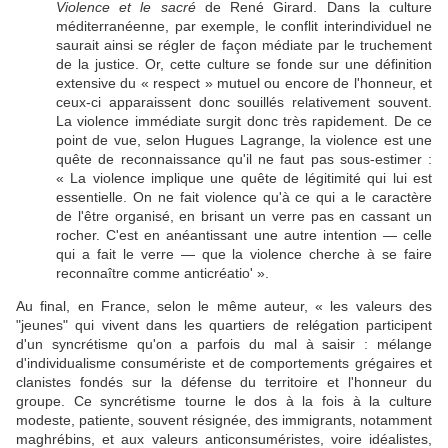
Violence et le sacré
de René Girard. Dans la culture
méditerranéenne, par exemple, le conflit interindividuel ne
saurait ainsi se régler de façon médiate par le truchement
de la justice. Or, cette culture se fonde sur une définition
extensive du « respect » mutuel ou encore de l'honneur, et
ceux-ci apparaissent donc souillés relativement souvent.
La violence immédiate surgit donc très rapidement. De ce
point de vue, selon Hugues Lagrange, la violence est une
quête de reconnaissance qu'il ne faut pas sous-estimer :
« La violence implique une quête de légitimité qui lui est
essentielle. On ne fait violence qu'à ce qui a le caractère
de l'être organisé, en brisant un verre pas en cassant un
rocher. C'est en anéantissant une autre intention — celle
qui a fait le verre — que la violence cherche à se faire
reconnaître comme anticréatio' ».
Au final, en France, selon le même auteur, « les valeurs des
"jeunes" qui vivent dans les quartiers de relégation participent
d'un syncrétisme qu'on a parfois du mal à saisir : mélange
d'individualisme consumériste et de comportements grégaires et
clanistes fondés sur la défense du territoire et l'honneur du
groupe. Ce syncrétisme tourne le dos à la fois à la culture
modeste, patiente, souvent résignée, des immigrants, notamment
maghrébins, et aux valeurs anticonsuméristes, voire idéalistes,