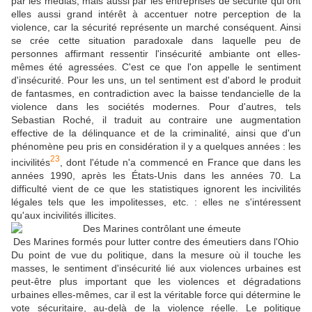
par les médias, mais aussi par les entreprises de sécurité qui ont
elles aussi grand intérêt à accentuer notre perception de la
violence, car la sécurité représente un marché conséquent. Ainsi
se crée cette situation paradoxale dans laquelle peu de
personnes affirmant ressentir l'insécurité ambiante ont elles-
mêmes été agressées. C'est ce que l'on appelle le sentiment
d'insécurité. Pour les uns, un tel sentiment est d'abord le produit
de fantasmes, en contradiction avec la baisse tendancielle de la
violence dans les sociétés modernes. Pour d'autres, tels
Sebastian Roché, il traduit au contraire une augmentation
effective de la délinquance et de la criminalité, ainsi que d'un
phénomène peu pris en considération il y a quelques années : les
23
incivilités
, dont l'étude n'a commencé en France que dans les
années 1990, après les États-Unis dans les années 70. La
difficulté vient de ce que les statistiques ignorent les incivilités
légales tels que les impolitesses, etc. : elles ne s'intéressent
qu'aux incivilités illicites.
Des Marines formés pour lutter contre des émeutiers dans l'Ohio
Du point de vue du politique, dans la mesure où il touche les
masses, le sentiment d'insécurité lié aux violences urbaines est
peut-être plus important que les violences et dégradations
urbaines elles-mêmes, car il est la véritable force qui détermine le
vote sécuritaire, au-delà de la violence réelle. Le politique