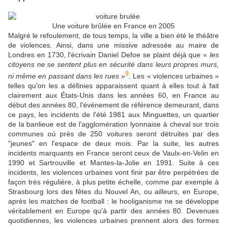
Une voiture brûlée en France en 2005
Malgré le refoulement, de tous temps, la ville a bien été le théâtre
de violences. Ainsi, dans une missive adressée au maire de
Londres en 1730, l'écrivain Daniel Defoe se plaint déjà que «
les
citoyens ne se sentent plus en sécurité dans leurs propres murs,
9
ni même en passant dans les rues
»
. Les « violences urbaines »
telles qu'on les a définies apparaissent quant à elles tout à fait
clairement aux États-Unis dans les années 60, en France au
début des années 80, l'événement de référence demeurant, dans
ce pays, les incidents de l'été 1981 aux Minguettes, un quartier
de la banlieue est de l'agglomération lyonnaise à cheval sur trois
communes où près de 250 voitures seront détruites par des
"jeunes" en l'espace de deux mois. Par la suite, les autres
incidents marquants en France seront ceux de Vaulx-en-Velin en
1990 et Sartrouville et Mantes-la-Jolie en 1991. Suite à ces
incidents, les violences urbaines vont finir par être perpétrées de
façon très régulière, à plus petite échelle, comme par exemple à
Strasbourg lors des fêtes du Nouvel An, ou ailleurs, en Europe,
après les matches de football : le hooliganisme ne se développe
véritablement en Europe qu'à partir des années 80. Devenues
quotidiennes, les violences urbaines prennent alors des formes