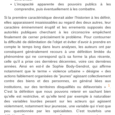
L'incapacité apparente des pouvoirs publics à les
comprendre, puis éventuellement à les combattre.
Si la première caractéristique devrait aider l'historien à les définir,
elles apparaissent insaisissables au regard des deux autres, leur
caractère éminemment éruptif et les errements supposés des
autorités publiques cherchant à les circonscrire empêchent
finalement de cerner précisément le problème. Pour contourner
la difficulté de délimitation de l'objet et éviter d'avoir à prendre en
compte le temps long dans leurs analyses, les auteurs ont par
conséquent généralement recours à une définition limitée du
phénomène qui ne correspond qu'à sa forme la plus récente,
celle qu'il a prise ces dernières décennies, voire ces dernières
années. Ainsi en est-il de Sophie Body-Gendrot, qui affirme
notamment que le terme « violence urbaine » désigne « des
actions faiblement organisées de "jeunes" agissant collectivement
contre des biens et des personnes, en général liées aux
1
institutions, sur des territoires disqualifiés ou défavorisés »
.
C'est la définition que nous pouvons retenir en sachant bien
qu'elle est restrictive, et qu'elle tend par exemple à naturaliser
des variables lourdes pesant sur les acteurs qui agissent
violemment, notamment leur jeunesse, une variable qui n'est que
peu questionnée par les spécialistes. C'est toutefois une