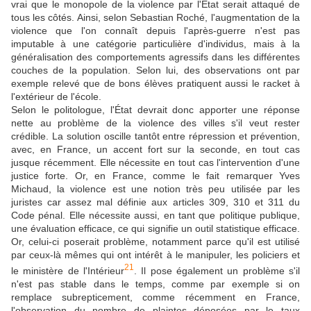
vrai que le monopole de la violence par l'État serait attaqué de
tous les côtés. Ainsi, selon Sebastian Roché, l'augmentation de la
violence que l'on connaît depuis l'après-guerre n'est pas
imputable à une catégorie particulière d'individus, mais à la
généralisation des comportements agressifs dans les différentes
couches de la population. Selon lui, des observations ont par
exemple relevé que de bons élèves pratiquent aussi le racket à
l'extérieur de l'école.
Selon le politologue, l'État devrait donc apporter une réponse
nette au problème de la violence des villes s'il veut rester
crédible. La solution oscille tantôt entre répression et prévention,
avec, en France, un accent fort sur la seconde, en tout cas
jusque récemment. Elle nécessite en tout cas l'intervention d'une
justice forte. Or, en France, comme le fait remarquer Yves
Michaud, la violence est une notion très peu utilisée par les
juristes car assez mal définie aux articles 309, 310 et 311 du
Code pénal. Elle nécessite aussi, en tant que politique publique,
une évaluation efficace, ce qui signifie un outil statistique efficace.
Or, celui-ci poserait problème, notamment parce qu'il est utilisé
par ceux-là mêmes qui ont intérêt à le manipuler, les policiers et
21
le ministère de l'Intérieur
. Il pose également un problème s'il
n'est pas stable dans le temps, comme par exemple si on
remplace subrepticement, comme récemment en France,
l'observation du nombre de plaintes déposées par le taux