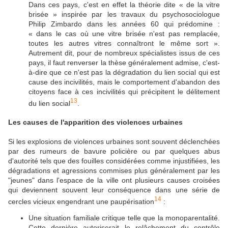
Dans ces pays, c'est en effet la théorie dite « de la vitre
brisée » inspirée par les travaux du psychosociologue
Philip Zimbardo dans les années 60 qui prédomine :
« dans le cas où une vitre brisée n'est pas remplacée,
toutes les autres vitres connaîtront le même sort ».
Autrement dit, pour de nombreux spécialistes issus de ces
pays, il faut renverser la thèse généralement admise, c'est-
à-dire que ce n'est pas la dégradation du lien social qui est
cause des incivilités, mais le comportement d'abandon des
citoyens face à ces incivilités qui précipitent le délitement
13
du lien social
.
Les causes de l'apparition des violences urbaines
Si les explosions de violences urbaines sont souvent déclenchées
par des rumeurs de bavure policière ou par quelques abus
d'autorité tels que des fouilles considérées comme injustifiées, les
dégradations et agressions commises plus généralement par les
"jeunes" dans l'espace de la ville ont plusieurs causes croisées
qui deviennent souvent leur conséquence dans une série de
14
cercles vicieux engendrant une paupérisation
:
Une situation familiale critique telle que la monoparentalité.
Cette dernière autoriserait le relâchement du contrôle