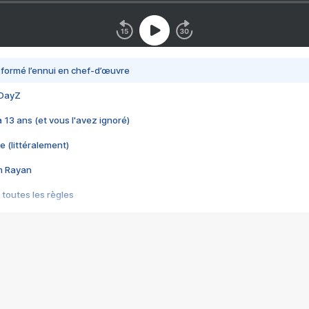
nsformé l’ennui en chef-d’œuvre
 DayZ
 a 13 ans (et vous l'avez ignoré)
e (littéralement)
im Rayan
 toutes les règles
s les jeux vidéo
us choquant de Rockstar ? - Le scandale BULLY
e plus moche de Steam
du RÊVE tourne au CAUCHEMAR