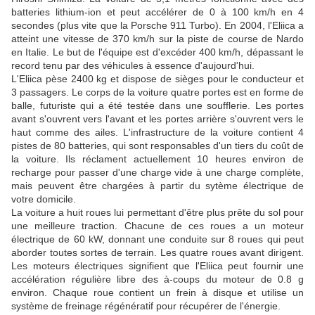
batteries lithium-ion et peut accélérer de 0 à 100 km/h en 4
secondes (plus vite que la Porsche 911 Turbo). En 2004, l'Eliica a
atteint une vitesse de 370 km/h sur la piste de course de Nardo
en Italie. Le but de l'équipe est d'excéder 400 km/h, dépassant le
record tenu par des véhicules à essence d'aujourd'hui.
L'Eliica pèse 2400 kg et dispose de sièges pour le conducteur et
3 passagers. Le corps de la voiture quatre portes est en forme de
balle, futuriste qui a été testée dans une soufflerie. Les portes
avant s'ouvrent vers l'avant et les portes arrière s'ouvrent vers le
haut comme des ailes. L'infrastructure de la voiture contient 4
pistes de 80 batteries, qui sont responsables d'un tiers du coût de
la voiture. Ils réclament actuellement 10 heures environ de
recharge pour passer d'une charge vide à une charge complète,
mais peuvent être chargées à partir du sytème électrique de
votre domicile.
La voiture a huit roues lui permettant d'être plus prête du sol pour
une meilleure traction. Chacune de ces roues a un moteur
électrique de 60 kW, donnant une conduite sur 8 roues qui peut
aborder toutes sortes de terrain. Les quatre roues avant dirigent.
Les moteurs électriques signifient que l'Eliica peut fournir une
accélération régulière libre des à-coups du moteur de 0.8 g
environ. Chaque roue contient un frein à disque et utilise un
système de freinage régénératif pour récupérer de l'énergie.