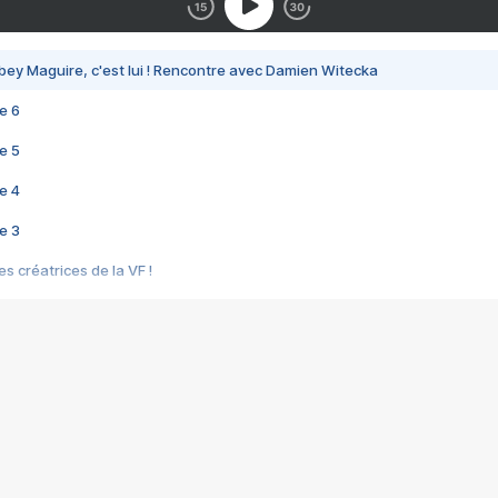
bey Maguire, c'est lui ! Rencontre avec Damien Witecka
e 6
e 5
e 4
e 3
s créatrices de la VF !
e 2
e 1
e Mektoub My Love arrive enfin ! Rencontre avec Shaïn Boumedine et Sal
i : après Toni en famille
elle réalise le bouleversant Dites lui que je l'aime