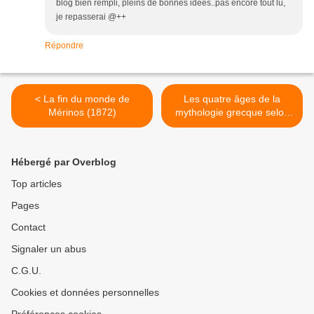
blog bien rempli, pleins de bonnes idees..pas encore tout lu,
je repasserai @++
Répondre
< La fin du monde de
Les quatre âges de la
Mérinos (1872)
mythologie grecque selon
Ovide >
Hébergé par Overblog
Top articles
Pages
Contact
Signaler un abus
C.G.U.
Cookies et données personnelles
Préférences cookies