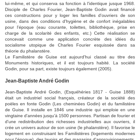
lui-même, et qui conserva sa fonction à l'identique jusque 1968.
Disciple de Charles Fourier, Jean-Baptiste Godin avait financé
ces constructions pour y loger les familles d'ouvriers de son
usine, dans des conditions d'hygiène et de confort inégalables
pour l'époque (eau courante, toilettes, bibliothèque, prise en
charge de la scolarité des enfants, etc.) Cette réalisation se
concevait comme une application concrète des idées du
socialisme utopique de Charles Fourier esquissée dans sa
théorie du phalanstère.
Le Familistère de Guise est aujourd'hui classé au titre des
Monuments historiques, et il est toujours habité. La société
Godin, pour sa part, existe toujours également (2005).
Jean-Baptiste André Godin
Jean-Baptiste André Godin, (Esquéhéries 1817 - Guise 1888)
était un industriel social français, créateur de la société des
poëles en fonte Godin (Les cheminées Godin) et du familistère
de Guise. Il installe en 1846 une industrie qui emploie en une
vingtaine d'années jusqu'à 1500 personnes. Partisan de fourier et
d'une redistribution des richesses industrielles aux ouvriers, il
crée un univers autour de son usine (le phalanstère). Il favorise le
logement en construisant les Familistères (logements modernes
pour l'époque), des lavoirs et des magasins d'approvisionements,