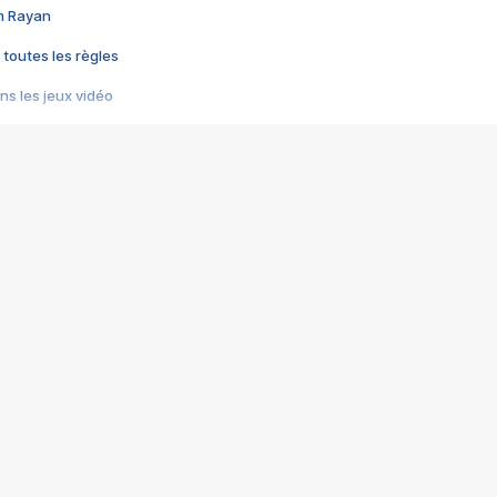
im Rayan
 toutes les règles
s les jeux vidéo
us choquant de Rockstar ? - Le scandale BULLY
e plus moche de Steam
du RÊVE tourne au CAUCHEMAR
pendant 8 heures
it… à tort
umiliés par un jeu vidéo
ire - Final Fantasy 8
ti un empire - Age of Empires
story DOFUS
tard, il crée l'un des pires jeux de tous les temps, MindsEye.