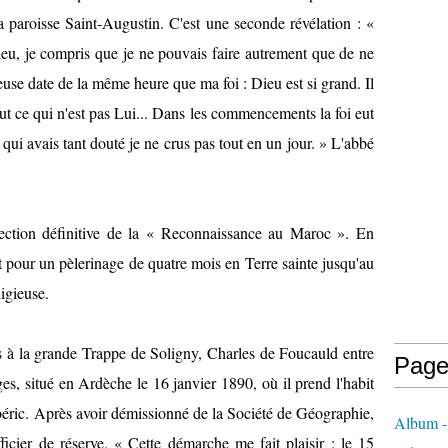
la paroisse Saint-Augustin. C'est une seconde révélation : «
Dieu, je compris que je ne pouvais faire autrement que de ne
euse date de la même heure que ma foi : Dieu est si grand. Il
out ce qui n'est pas Lui... Dans les commencements la foi eut
qui avais tant douté je ne crus pas tout en un jour. » L'abbé
ection définitive de la « Reconnaissance au Maroc ». En
rt pour un pèlerinage de quatre mois en Terre sainte jusqu'au
igieuse.
 à la grande Trappe de Soligny, Charles de Foucauld entre
Page
, situé en Ardèche le 16 janvier 1890, où il prend l'habit
éric. Après avoir démissionné de la Société de Géographie,
Album 
icier de réserve. « Cette démarche me fait plaisir ; le 15