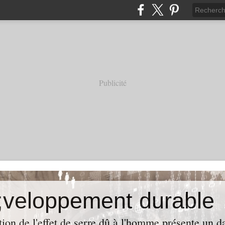
Publicité
veloppement durable
ion de l'effet de serre dû à l'homme présente un da