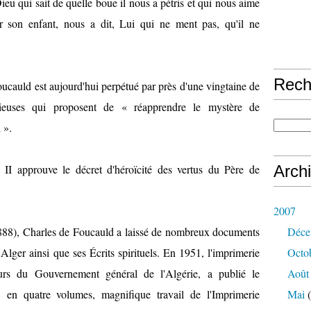
eu qui sait de quelle boue il nous a pétris et qui nous aime
 son enfant, nous a dit, Lui qui ne ment pas, qu'il ne
Rech
ucauld est aujourd'hui perpétué par près d'une vingtaine de
ligieuses qui proposent de « réapprendre le mystère de
 ».
II approuve le décret d'héroïcité des vertus du Père de
Arch
2007
88), Charles de Foucauld a laissé de nombreux documents
Déce
d'Alger ainsi que ses Écrits spirituels. En 1951, l'imprimerie
Octo
urs du Gouvernement général de l'Algérie, a publié le
Août
t, en quatre volumes, magnifique travail de l'Imprimerie
Mai
(