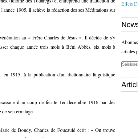
chek (idiome des Touaregs) et entreprend une traduction de
Effets D
 l'année 1905, il achève la rédaction des ses Méditations sur
News
énération au « Frère Charles de Jésus ». Il décide de s'y
Abonnez-
passer chaque année trois mois à Béni Abbès, six mois à
articles 
 en 1915, à la publication d'un dictionnaire linguistique
Artic
assassiné d'un coup de feu le 1er décembre 1916 par des
te de son ermitage.
 Marie de Bondy, Charles de Foucauld écrit : « On trouve