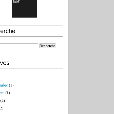
tard"
erche
ives
mbre
(1)
bre
(1)
(2)
2)