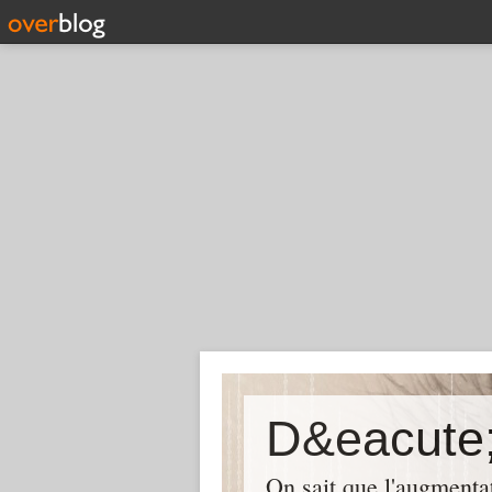
D&eacute;
On sait que l'augmentat