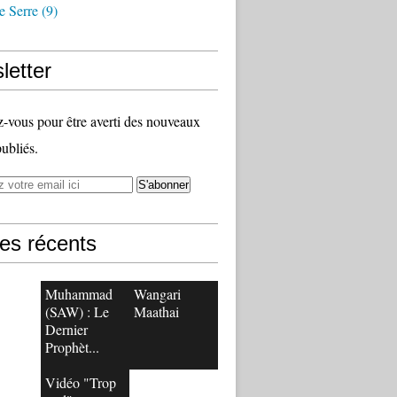
e Serre
(9)
letter
vous pour être averti des nouveaux
publiés.
les récents
Muhammad
Wangari
(SAW) : Le
Maathai
Dernier
Prophèt...
Vidéo "Trop