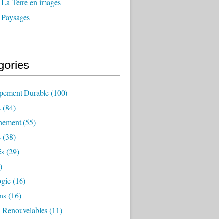
 La Terre en images
 Paysages
gories
pement Durable
(100)
s
(84)
nement
(55)
s
(38)
és
(29)
)
ogie
(16)
ns
(16)
s Renouvelables
(11)