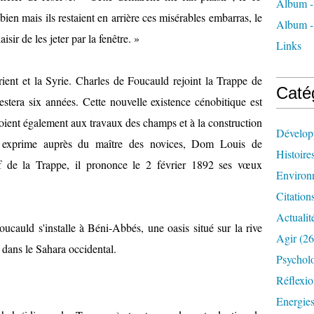
Album -
n bien mais ils restaient en arrière ces misérables embarras, le
Album -
aisir de les jeter par la fenêtre. »
Links
ient et la Syrie. Charles de Foucauld rejoint la Trappe de
Caté
stera six années. Cette nouvelle existence cénobitique est
loient également aux travaux des champs et à la construction
Dévelop
il exprime auprès du maître des novices, Dom Louis de
Histoire
if de la Trappe, il prononce le 2 février 1892 ses vœux
Environ
Citation
Actualit
cauld s'installe à Béni-Abbés, une oasis situé sur la rive
Agir
(26
 dans le Sahara occidental.
Psychol
Réflexio
Energie