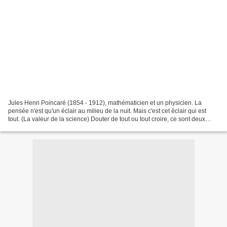
Jules Henri Poincaré (1854 - 1912), mathématicien et un physicien. La
pensée n'est qu'un éclair au milieu de la nuit. Mais c'est cet éclair qui est
tout. (La valeur de la science) Douter de tout ou tout croire, ce sont deux
solutions également commodes,...