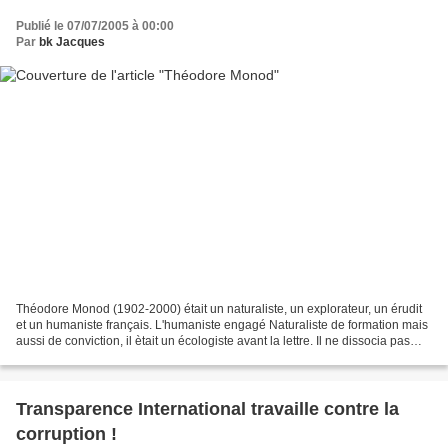
Publié le 07/07/2005 à 00:00
Par
bk Jacques
Théodore Monod (1902-2000) était un naturaliste, un explorateur, un érudit
et un humaniste français. L'humaniste engagé Naturaliste de formation mais
aussi de conviction, il ètait un écologiste avant la lettre. Il ne dissocia pas
pour autant, l'humain...
Transparence International travaille contre la
corruption !