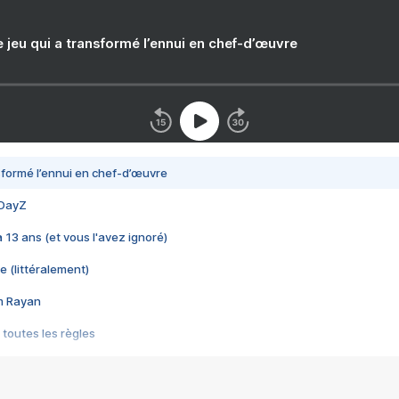
e jeu qui a transformé l’ennui en chef-d’œuvre
nsformé l’ennui en chef-d’œuvre
 DayZ
 a 13 ans (et vous l'avez ignoré)
e (littéralement)
im Rayan
 toutes les règles
s les jeux vidéo
us choquant de Rockstar ? - Le scandale BULLY